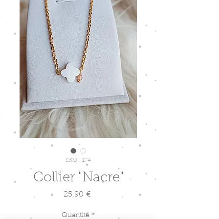
SKU : 174
Collier "Nacre"
Prix
25,90 €
Quantité
*