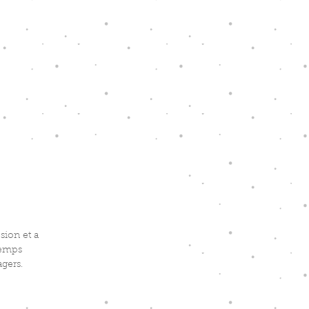
osion et a
temps
agers.