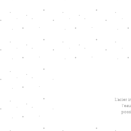
L'acier i
l'ea
possi