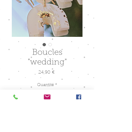
Boucles
"wedding"
Prix
24,90 €
Quantité
*
Ajouter au panier
Paire de boucles d'oreilles en pâte