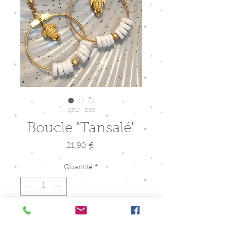
SKU : 060
Boucle "Tansalé"
Prix
21,90 €
Quantité
*
Ajouter au panier