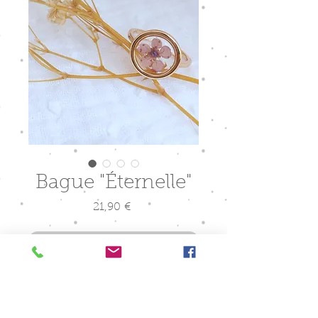
Bague "Éternelle"
Prix
21,90 €
Rupture de stock
Bague en acier inoxydable doré
réglable ronde, résine époxy et